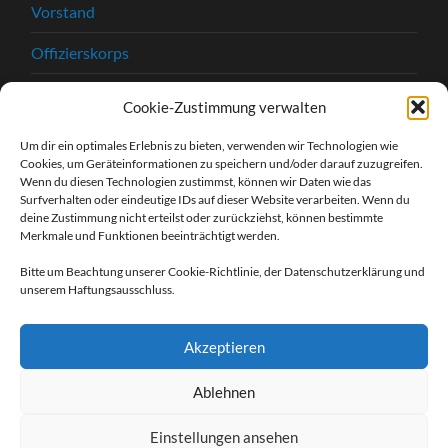
Vorstand
Offizierskorps
Satzung
Cookie-Zustimmung verwalten
Chronik
Um dir ein optimales Erlebnis zu bieten, verwenden wir Technologien wie
Cookies, um Geräteinformationen zu speichern und/oder darauf zuzugreifen.
Beitrittserklärung
Wenn du diesen Technologien zustimmst, können wir Daten wie das
Surfverhalten oder eindeutige IDs auf dieser Website verarbeiten. Wenn du
Kontakt
deine Zustimmung nicht erteilst oder zurückziehst, können bestimmte
Merkmale und Funktionen beeinträchtigt werden.
Kontaktformular
Bitte um Beachtung unserer Cookie-Richtlinie, der Datenschutzerklärung und
unserem Haftungsausschluss.
Unsere Sponsoren
Impressum
Akzeptieren
Datenschutzerklärung
Ablehnen
Einstellungen ansehen