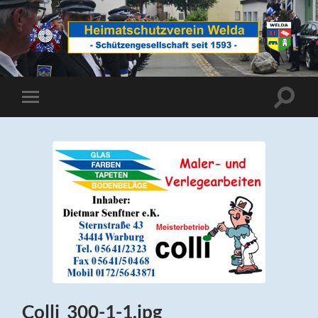
Heimatschutzverein
Welda
Suchfe
Mobile-
ein-/a
Menü
ein-/ausblenden
Colli_300-1-1.jpg