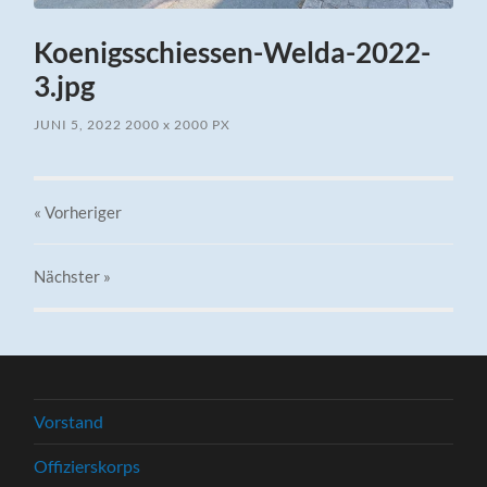
Koenigsschiessen-Welda-2022-
3.jpg
JUNI 5, 2022
2000
x
2000 PX
« Vorheriger
Nächster
»
Vorstand
Offizierskorps