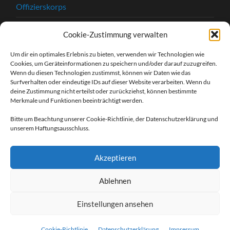
Offizierskorps
Satzung
Cookie-Zustimmung verwalten
Chronik
Um dir ein optimales Erlebnis zu bieten, verwenden wir Technologien wie
Cookies, um Geräteinformationen zu speichern und/oder darauf zuzugreifen.
Beitrittserklärung
Wenn du diesen Technologien zustimmst, können wir Daten wie das
Surfverhalten oder eindeutige IDs auf dieser Website verarbeiten. Wenn du
Kontakt
deine Zustimmung nicht erteilst oder zurückziehst, können bestimmte
Merkmale und Funktionen beeinträchtigt werden.
Kontaktformular
Bitte um Beachtung unserer Cookie-Richtlinie, der Datenschutzerklärung und
unserem Haftungsausschluss.
Unsere Sponsoren
Impressum
Akzeptieren
Datenschutzerklärung
Ablehnen
Einstellungen ansehen
© 2026
HEIMATSCHUTZVEREIN WELDA
Cookie-Richtlinie
Datenschutzerklärung
Impressum