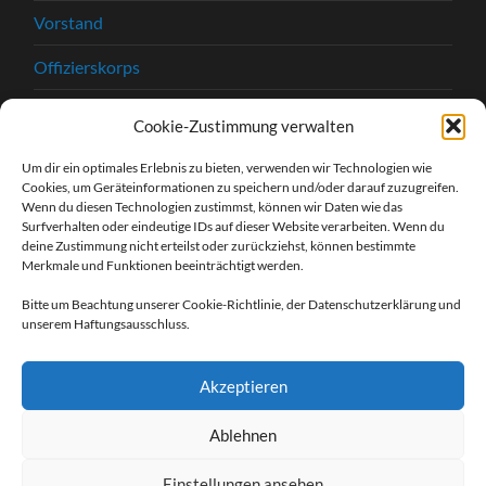
Vorstand
Offizierskorps
Satzung
Cookie-Zustimmung verwalten
Chronik
Um dir ein optimales Erlebnis zu bieten, verwenden wir Technologien wie
Cookies, um Geräteinformationen zu speichern und/oder darauf zuzugreifen.
Beitrittserklärung
Wenn du diesen Technologien zustimmst, können wir Daten wie das
Surfverhalten oder eindeutige IDs auf dieser Website verarbeiten. Wenn du
Kontakt
deine Zustimmung nicht erteilst oder zurückziehst, können bestimmte
Merkmale und Funktionen beeinträchtigt werden.
Kontaktformular
Bitte um Beachtung unserer Cookie-Richtlinie, der Datenschutzerklärung und
unserem Haftungsausschluss.
Unsere Sponsoren
Impressum
Akzeptieren
Datenschutzerklärung
Ablehnen
Einstellungen ansehen