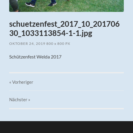
schuetzenfest_2017_10_201706
30_1033113854-1-1.jpg
OKTOBER 24, 2019
800
x
800 PX
Schützenfest Welda 2017
« Vorheriger
Nächster
»