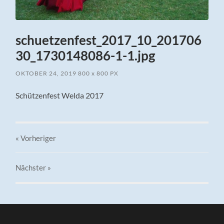
schuetzenfest_2017_10_201706
30_1730148086-1-1.jpg
OKTOBER 24, 2019
800
x
800 PX
Schützenfest Welda 2017
« Vorheriger
Nächster
»