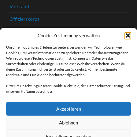
Vorstand
Offizierskorps
Satzung
Cookie-Zustimmung verwalten
Chronik
Um dir ein optimales Erlebnis zu bieten, verwenden wir Technologien wie
Cookies, um Geräteinformationen zu speichern und/oder darauf zuzugreifen.
Beitrittserklärung
Wenn du diesen Technologien zustimmst, können wir Daten wie das
Surfverhalten oder eindeutige IDs auf dieser Website verarbeiten. Wenn du
Kontakt
deine Zustimmung nicht erteilst oder zurückziehst, können bestimmte
Merkmale und Funktionen beeinträchtigt werden.
Kontaktformular
Bitte um Beachtung unserer Cookie-Richtlinie, der Datenschutzerklärung und
unserem Haftungsausschluss.
Unsere Sponsoren
Impressum
Akzeptieren
Datenschutzerklärung
Ablehnen
Einstellungen ansehen