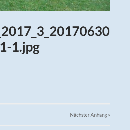
t_2017_3_20170630
-1.jpg
Nächster
Anhang
»