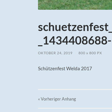
schuetzenfes
_1434408688-1
OKTOBER 24, 2019
/
800
x
800 PX
Schützenfest Welda 2017
« Vorheriger
Anhang