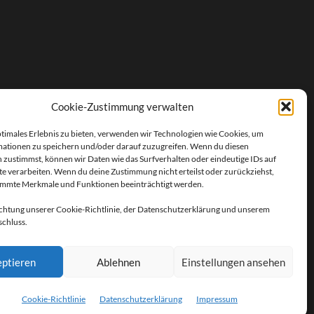
Cookie-Zustimmung verwalten
ptimales Erlebnis zu bieten, verwenden wir Technologien wie Cookies, um
ationen zu speichern und/oder darauf zuzugreifen. Wenn du diesen
 zustimmst, können wir Daten wie das Surfverhalten oder eindeutige IDs auf
te verarbeiten. Wenn du deine Zustimmung nicht erteilst oder zurückziehst,
immte Merkmale und Funktionen beeinträchtigt werden.
chtung unserer Cookie-Richtlinie, der Datenschutzerklärung und unserem
chluss.
ptieren
Ablehnen
Einstellungen ansehen
WRITTEN BY
HOLGER SPRENGER
—
HOCH ↑
Cookie-Richtlinie
Datenschutzerklärung
Impressum