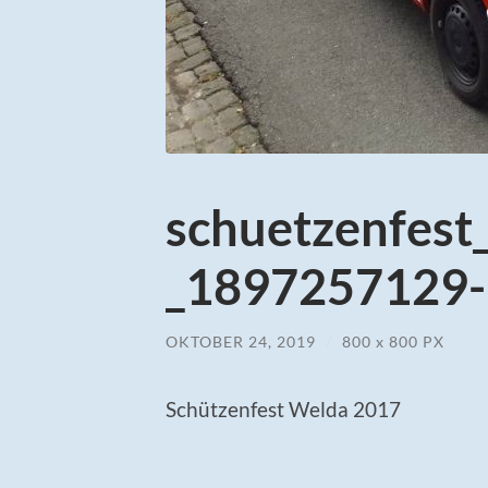
schuetzenfes
_1897257129-1
OKTOBER 24, 2019
/
800
x
800 PX
Schützenfest Welda 2017