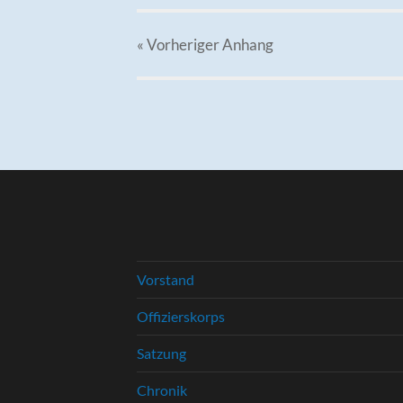
« Vorheriger
Anhang
Vorstand
Offizierskorps
Satzung
Chronik