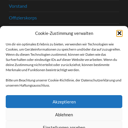
Vorstand
Offizierskorps
Satzung
Cookie-Zustimmung verwalten
Chronik
Um dir ein optimales Erlebnis zu bieten, verwenden wir Technologien wie
Cookies, um Geräteinformationen zu speichern und/oder darauf zuzugreifen.
Beitrittserklärung
Wenn du diesen Technologien zustimmst, können wir Daten wie das
Surfverhalten oder eindeutige IDs auf dieser Website verarbeiten. Wenn du
Kontakt
deine Zustimmung nicht erteilst oder zurückziehst, können bestimmte
Merkmale und Funktionen beeinträchtigt werden.
Kontaktformular
Bitte um Beachtung unserer Cookie-Richtlinie, der Datenschutzerklärung und
unserem Haftungsausschluss.
Unsere Sponsoren
Impressum
Akzeptieren
Datenschutzerklärung
Ablehnen
Einstellungen ansehen