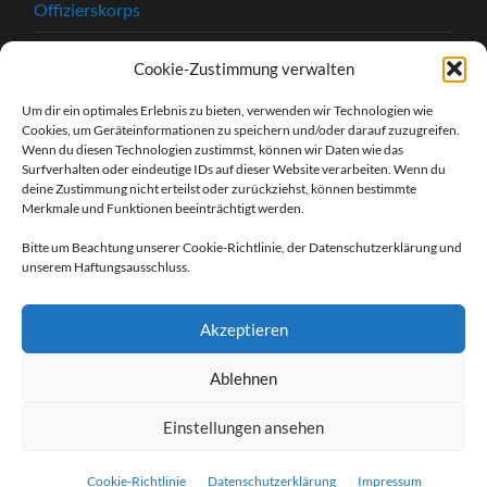
Offizierskorps
Satzung
Cookie-Zustimmung verwalten
Chronik
Um dir ein optimales Erlebnis zu bieten, verwenden wir Technologien wie
Cookies, um Geräteinformationen zu speichern und/oder darauf zuzugreifen.
Beitrittserklärung
Wenn du diesen Technologien zustimmst, können wir Daten wie das
Surfverhalten oder eindeutige IDs auf dieser Website verarbeiten. Wenn du
Kontakt
deine Zustimmung nicht erteilst oder zurückziehst, können bestimmte
Merkmale und Funktionen beeinträchtigt werden.
Kontaktformular
Bitte um Beachtung unserer Cookie-Richtlinie, der Datenschutzerklärung und
unserem Haftungsausschluss.
Unsere Sponsoren
Impressum
Akzeptieren
Datenschutzerklärung
Ablehnen
Einstellungen ansehen
© 2026
HEIMATSCHUTZVEREIN WELDA
Cookie-Richtlinie
Datenschutzerklärung
Impressum