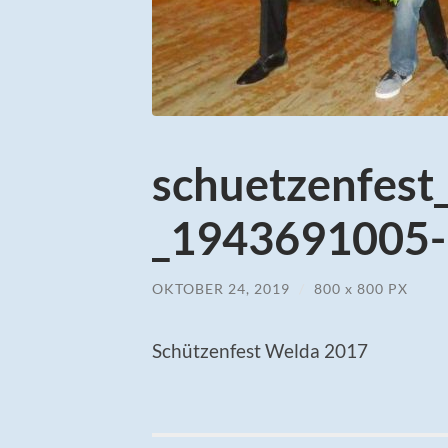
schuetzenfes
_1943691005-1
OKTOBER 24, 2019
/
800
x
800 PX
Schützenfest Welda 2017