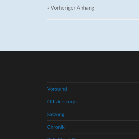
« Vorheriger
Anhang
Vorstand
Offizierskorps
Satzung
Chronik