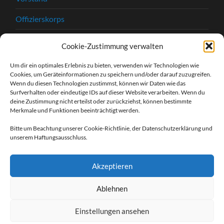
Offizierskorps
Satzung
Cookie-Zustimmung verwalten
Chronik
Um dir ein optimales Erlebnis zu bieten, verwenden wir Technologien wie
Cookies, um Geräteinformationen zu speichern und/oder darauf zuzugreifen.
Beitrittserklärung
Wenn du diesen Technologien zustimmst, können wir Daten wie das
Surfverhalten oder eindeutige IDs auf dieser Website verarbeiten. Wenn du
Kontakt
deine Zustimmung nicht erteilst oder zurückziehst, können bestimmte
Merkmale und Funktionen beeinträchtigt werden.
Kontaktformular
Bitte um Beachtung unserer Cookie-Richtlinie, der Datenschutzerklärung und
unserem Haftungsausschluss.
Unsere Sponsoren
Impressum
Akzeptieren
Datenschutzerklärung
Ablehnen
Einstellungen ansehen