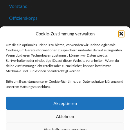
Vorstand
Offizierskorps
Satzung
Cookie-Zustimmung verwalten
Chronik
Um dir ein optimales Erlebnis zu bieten, verwenden wir Technologien wie
Cookies, um Geräteinformationen zu speichern und/oder darauf zuzugreifen.
Beitrittserklärung
Wenn du diesen Technologien zustimmst, können wir Daten wie das
Surfverhalten oder eindeutige IDs auf dieser Website verarbeiten. Wenn du
Kontakt
deine Zustimmung nicht erteilst oder zurückziehst, können bestimmte
Merkmale und Funktionen beeinträchtigt werden.
Kontaktformular
Bitte um Beachtung unserer Cookie-Richtlinie, der Datenschutzerklärung und
unserem Haftungsausschluss.
Unsere Sponsoren
Impressum
Akzeptieren
Datenschutzerklärung
Ablehnen
Einstellungen ansehen