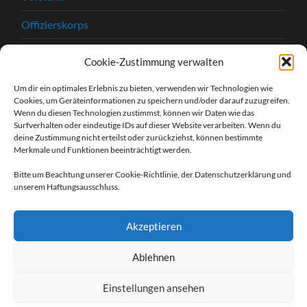
Offizierskorps
Satzung
Cookie-Zustimmung verwalten
Chronik
Um dir ein optimales Erlebnis zu bieten, verwenden wir Technologien wie
Cookies, um Geräteinformationen zu speichern und/oder darauf zuzugreifen.
Beitrittserklärung
Wenn du diesen Technologien zustimmst, können wir Daten wie das
Surfverhalten oder eindeutige IDs auf dieser Website verarbeiten. Wenn du
Kontakt
deine Zustimmung nicht erteilst oder zurückziehst, können bestimmte
Merkmale und Funktionen beeinträchtigt werden.
Kontaktformular
Bitte um Beachtung unserer Cookie-Richtlinie, der Datenschutzerklärung und
unserem Haftungsausschluss.
Unsere Sponsoren
Impressum
Akzeptieren
Datenschutzerklärung
Ablehnen
Einstellungen ansehen