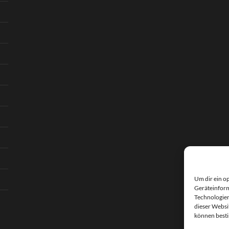
Um dir ein o
Geräteinform
Technologien
dieser Websi
können best