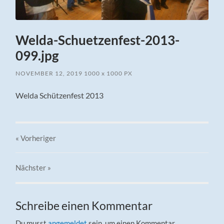
Welda-Schuetzenfest-2013-
099.jpg
NOVEMBER 12, 2019
1000
x
1000 PX
Welda Schützenfest 2013
« Vorheriger
Nächster
»
Schreibe einen Kommentar
Du musst
angemeldet
sein, um einen Kommentar