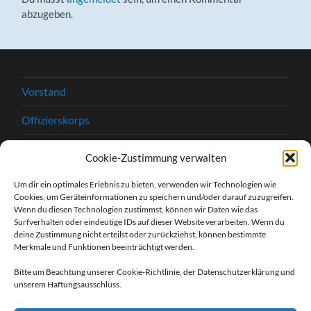
abzugeben.
Vorstand
Offizierskorps
Satzung
Cookie-Zustimmung verwalten
Chronik
Um dir ein optimales Erlebnis zu bieten, verwenden wir Technologien wie
Cookies, um Geräteinformationen zu speichern und/oder darauf zuzugreifen.
Beitrittserklärung
Wenn du diesen Technologien zustimmst, können wir Daten wie das
Surfverhalten oder eindeutige IDs auf dieser Website verarbeiten. Wenn du
Kontakt
deine Zustimmung nicht erteilst oder zurückziehst, können bestimmte
Merkmale und Funktionen beeinträchtigt werden.
Kontaktformular
Bitte um Beachtung unserer Cookie-Richtlinie, der Datenschutzerklärung und
unserem Haftungsausschluss.
Unsere Sponsoren