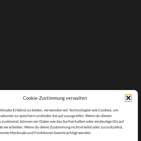
Cookie-Zustimmung verwalten
ptimales Erlebnis zu bieten, verwenden wir Technologien wie Cookies, um
ationen zu speichern und/oder darauf zuzugreifen. Wenn du diesen
 zustimmst, können wir Daten wie das Surfverhalten oder eindeutige IDs auf
te verarbeiten. Wenn du deine Zustimmung nicht erteilst oder zurückziehst,
immte Merkmale und Funktionen beeinträchtigt werden.