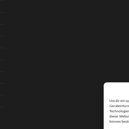
Um dir ein o
Geräteinform
Technologien
dieser Websi
können best