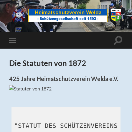
Heimatschutzverein
Welda
Suchfe
Mobile-
ein-/a
Menü
ein-/ausblenden
Die Statuten von 1872
425 Jahre Heimatschutzverein Welda e.V.
"STATUT DES SCHÜTZENVEREINS 