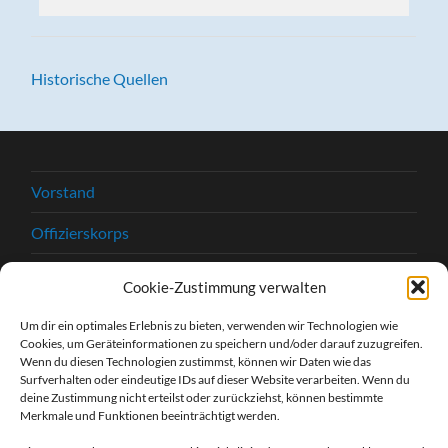
Historische Quellen
Vorstand
Offizierskorps
Satzung
Cookie-Zustimmung verwalten
Chronik
Um dir ein optimales Erlebnis zu bieten, verwenden wir Technologien wie
Cookies, um Geräteinformationen zu speichern und/oder darauf zuzugreifen.
Beitrittserklärung
Wenn du diesen Technologien zustimmst, können wir Daten wie das
Surfverhalten oder eindeutige IDs auf dieser Website verarbeiten. Wenn du
Kontakt
deine Zustimmung nicht erteilst oder zurückziehst, können bestimmte
Merkmale und Funktionen beeinträchtigt werden.
Kontaktformular