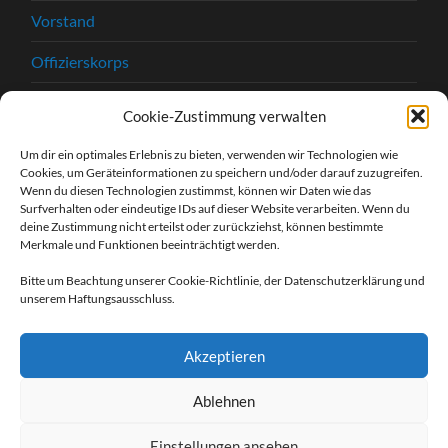
Vorstand
Offizierskorps
Satzung
Cookie-Zustimmung verwalten
Chronik
Um dir ein optimales Erlebnis zu bieten, verwenden wir Technologien wie
Cookies, um Geräteinformationen zu speichern und/oder darauf zuzugreifen.
Beitrittserklärung
Wenn du diesen Technologien zustimmst, können wir Daten wie das
Surfverhalten oder eindeutige IDs auf dieser Website verarbeiten. Wenn du
Kontakt
deine Zustimmung nicht erteilst oder zurückziehst, können bestimmte
Merkmale und Funktionen beeinträchtigt werden.
Kontaktformular
Bitte um Beachtung unserer Cookie-Richtlinie, der Datenschutzerklärung und
unserem Haftungsausschluss.
Unsere Sponsoren
Impressum
Akzeptieren
Datenschutzerklärung
Ablehnen
Einstellungen ansehen