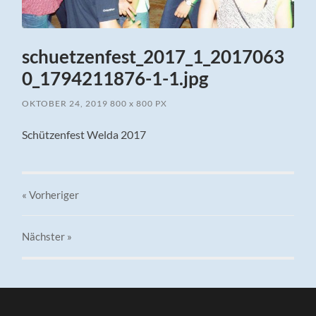
schuetzenfest_2017_1_2017063
0_1794211876-1-1.jpg
OKTOBER 24, 2019
800
x
800 PX
Schützenfest Welda 2017
« Vorheriger
Nächster
»