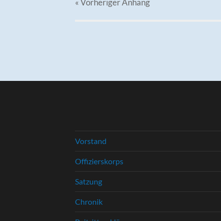
« Vorheriger
Anhang
Vorstand
Offizierskorps
Satzung
Chronik