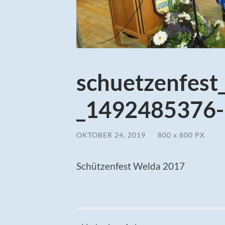
schuetzenfes
_1492485376-1
OKTOBER 24, 2019
/
800
x
800 PX
Schützenfest Welda 2017