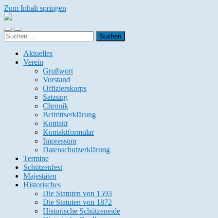
Zum Inhalt springen
Heimatschutzverein
Welda
Mobile-
Suchfeld
Suchen
Menü
ein-/ausblenden
nach:
ein-/ausblenden
Aktuelles
Verein
Grußwort
Vorstand
Offizierskorps
Satzung
Chronik
Beitrittserklärung
Kontakt
Kontaktformular
Impressum
Datenschutzerklärung
Termine
Schützenfest
Majestäten
Historisches
Die Statuten von 1593
Die Statuten von 1872
Historische Schützeneide