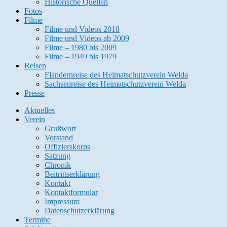
Historische Quellen
Fotos
Filme
Filme und Videos 2018
Filme und Videos ab 2009
Filme – 1980 bis 2009
Filme – 1949 bis 1979
Reisen
Flandernreise des Heimatschutzverein Welda
Sachsenreise des Heimatschutzverein Welda
Presse
Aktuelles
Verein
Grußwort
Vorstand
Offizierskorps
Satzung
Chronik
Beitrittserklärung
Kontakt
Kontaktformular
Impressum
Datenschutzerklärung
Termine