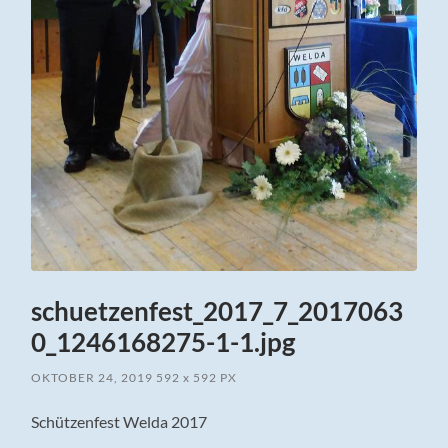
schuetzenfest_2017_7_2017063
0_1246168275-1-1.jpg
OKTOBER 24, 2019
592
x
592 PX
Schützenfest Welda 2017