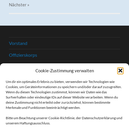
Nächster
»
Vorstand
Offizierskorps
Satzung
Cookie-Zustimmung verwalten
Chronik
Um dir ein optimales Erlebnis zu bieten, verwenden wir Technologien wie
Cookies, um Geräteinformationen zu speichern und/oder darauf zuzugreifen.
Beitrittserklärung
Wenn du diesen Technologien zustimmst, können wir Daten wie das
Surfverhalten oder eindeutige IDs auf dieser Website verarbeiten. Wenn du
Kontakt
deine Zustimmung nicht erteilst oder zurückziehst, können bestimmte
Merkmale und Funktionen beeinträchtigt werden.
Kontaktformular
Bitte um Beachtung unserer Cookie-Richtlinie, der Datenschutzerklärung und
unserem Haftungsausschluss.
Unsere Sponsoren