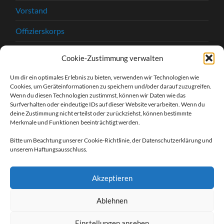
Vorstand
Offizierskorps
Satzung
Cookie-Zustimmung verwalten
Chronik
Um dir ein optimales Erlebnis zu bieten, verwenden wir Technologien wie
Cookies, um Geräteinformationen zu speichern und/oder darauf zuzugreifen.
Beitrittserklärung
Wenn du diesen Technologien zustimmst, können wir Daten wie das
Surfverhalten oder eindeutige IDs auf dieser Website verarbeiten. Wenn du
Kontakt
deine Zustimmung nicht erteilst oder zurückziehst, können bestimmte
Merkmale und Funktionen beeinträchtigt werden.
Kontaktformular
Bitte um Beachtung unserer Cookie-Richtlinie, der Datenschutzerklärung und
unserem Haftungsausschluss.
Unsere Sponsoren
Impressum
Akzeptieren
Datenschutzerklärung
Ablehnen
Einstellungen ansehen