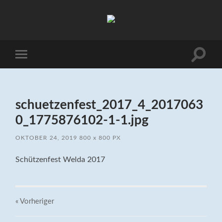
Heimatschutzverein
Welda
Suchfe
Mobile-
ein-/a
Menü
ein-/ausblenden
schuetzenfest_2017_4_2017063
0_1775876102-1-1.jpg
OKTOBER 24, 2019
800
x
800 PX
Schützenfest Welda 2017
« Vorheriger