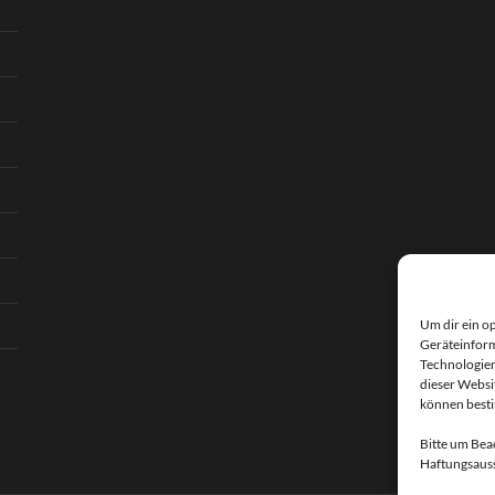
Um dir ein o
Geräteinform
Technologien
dieser Websi
können best
Bitte um Bea
Haftungsauss