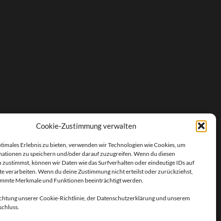
Cookie-Zustimmung verwalten
ptimales Erlebnis zu bieten, verwenden wir Technologien wie Cookies, um
ationen zu speichern und/oder darauf zuzugreifen. Wenn du diesen
 zustimmst, können wir Daten wie das Surfverhalten oder eindeutige IDs auf
te verarbeiten. Wenn du deine Zustimmung nicht erteilst oder zurückziehst,
immte Merkmale und Funktionen beeinträchtigt werden.
chtung unserer Cookie-Richtlinie, der Datenschutzerklärung und unserem
chluss.